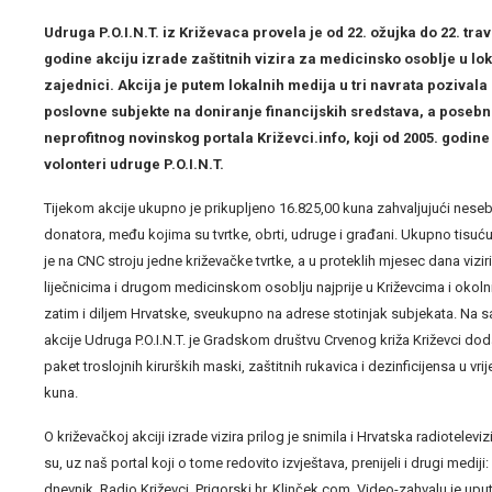
Udruga P.O.I.N.T. iz Križevaca provela je od 22. ožujka do 22. trav
godine akciju izrade zaštitnih vizira za medicinsko osoblje u lo
zajednici. Akcija je putem lokalnih medija u tri navrata pozivala
poslovne subjekte na doniranje financijskih sredstava, a poseb
neprofitnog novinskog portala Križevci.info, koji od 2005. godine
volonteri udruge P.O.I.N.T.
Tijekom akcije ukupno je prikupljeno 16.825,00 kuna zahvaljujući neseb
donatora, među kojima su tvrtke, obrti, udruge i građani. Ukupno tisuću
je na CNC stroju jedne križevačke tvrtke, a u proteklih mjesec dana viziri
liječnicima i drugom medicinskom osoblju najprije u Križevcima i okol
zatim i diljem Hrvatske, sveukupno na adrese stotinjak subjekata. Na 
akcije Udruga P.O.I.N.T. je Gradskom društvu Crvenog križa Križevci do
paket troslojnih kirurških maski, zaštitnih rukavica i dezinficijensa u vri
kuna.
O križevačkoj akciji izrade vizira prilog je snimila i Hrvatska radioteleviz
su, uz naš portal koji o tome redovito izvještava, prenijeli i drugi mediji
dnevnik, Radio Križevci, Prigorski.hr, Klinček.com. Video-zahvalu je upu