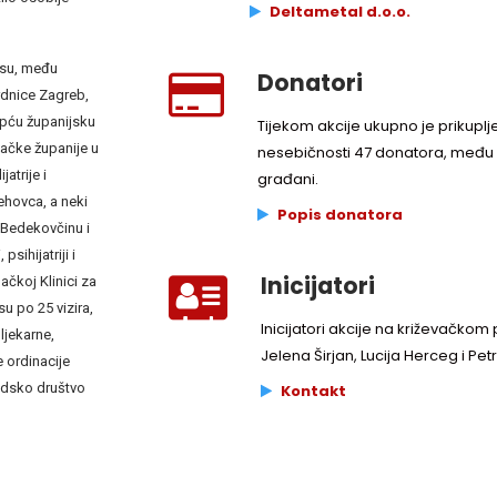
Deltametal d.o.o.
a su, među
Donatori
rdnice Zagreb,
 Opću županijsku
Tijekom akcije ukupno je prikuplj
vačke županije u
nesebičnosti 47 donatora, među ko
atrije i
građani.
rehovca, a neki
Popis donatora
, Bedekovčinu i
sihijatriji i
Inicijatori
bačkoj Klinici za
su po 25 vizira,
Inicijatori akcije na križevačkom p
ljekarne,
Jelena Širjan, Lucija Herceg i Petr
e ordinacije
radsko društvo
Kontakt