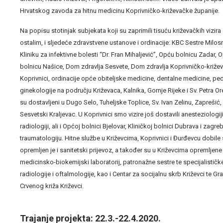
Hrvatskog zavoda za hitnu medicinu Koprivničko-križevačke županije.
Na popisu stotinjak subjekata koji su zaprimili tisuću križevačkih vizir
ostalim, i sljedeće zdravstvene ustanove i ordinacije: KBC Sestre Milos
Kliniku za infektivne bolesti “Dr. Fran Mihaljević”, Opću bolnicu Zadar,
bolnicu Našice, Dom zdravlja Sesvete, Dom zdravlja Koprivničko-križe
Koprivnici, ordinacije opće obiteljske medicine, dentalne medicine, pedij
ginekologije na području Križevaca, Kalnika, Gornje Rijeke i Sv. Petra O
su dostavljeni u Dugo Selo, Tuheljske Toplice, Sv. Ivan Zelinu, Zaprešić
Sesvetski Kraljevac. U Koprivnici smo vizire još dostavili anesteziologiji, p
radiologiji, ali i Općoj bolnici Bjelovar, Kliničkoj bolnici Dubrava i zagre
traumatologiju. Hitne službe u Križevcima, Koprivnici i Đurđevcu dobile 
opremljen je i sanitetski prijevoz, a također su u Križevcima opremljene 
medicinsko-biokemijski laboratorij, patronažne sestre te specijalističk
radiologije i oftalmologije, kao i Centar za socijalnu skrb Križevci te G
Crvenog križa Križevci.
Trajanje projekta: 22.3.-22.4.2020.