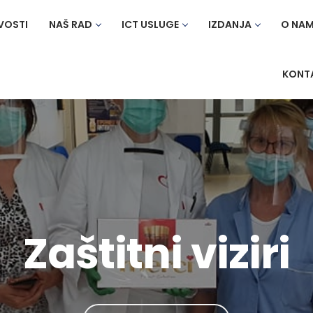
VOSTI
NAŠ RAD
ICT USLUGE
IZDANJA
O NA
KONT
Zaštitni viziri