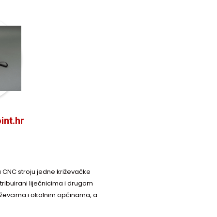
nt.hr
a CNC stroju jedne križevačke
stribuirani liječnicima i drugom
iževcima i okolnim općinama, a