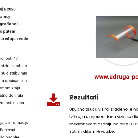
nja 2020.
kalnoj
 građane i
no putem
 uređuju i vode
ičnosti 47
 vizira izrađeno
 su distribuirani
www.udruga-poi
nim općinama, a
samom kraju
Rezultati
datno donirala
jednosti tisuću
Ukupno tisuću vizira izrađeno je n
tvrtke, a u mjesec dana viziri su di
ija, a informaciju
medicinskom osoblju najprije u Kr
: Poslovni
zatim i diljem Hrvatske.
tilo osoblje