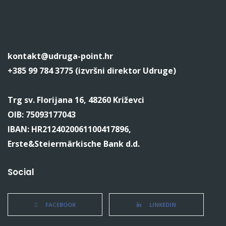
kontakt@udruga-point.hr
+385 99 784 3775 (izvršni direktor Udruge)
Trg sv. Florijana 16, 48260 Križevci
OIB: 75093177043
IBAN: HR2124020061100417896,
Erste&Steiermärkische Bank d.d.
Social
FACEBOOK
LINKEDIN