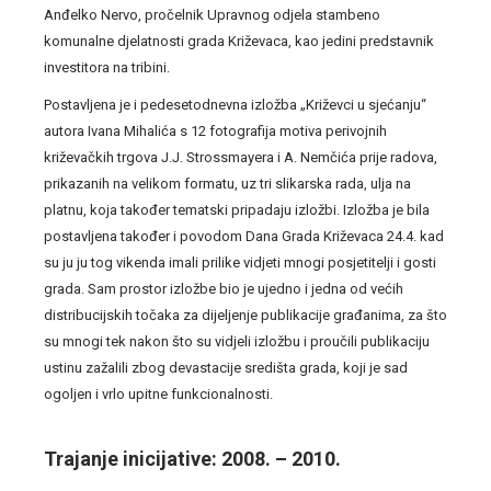
Anđelko Nervo, pročelnik Upravnog odjela stambeno
komunalne djelatnosti grada Križevaca, kao jedini predstavnik
investitora na tribini.
Postavljena je i pedesetodnevna izložba „Križevci u sjećanju“
autora Ivana Mihalića s 12 fotografija motiva perivojnih
križevačkih trgova J.J. Strossmayera i A. Nemčića prije radova,
prikazanih na velikom formatu, uz tri slikarska rada, ulja na
platnu, koja također tematski pripadaju izložbi. Izložba je bila
postavljena također i povodom Dana Grada Križevaca 24.4. kad
su ju ju tog vikenda imali prilike vidjeti mnogi posjetitelji i gosti
grada. Sam prostor izložbe bio je ujedno i jedna od većih
distribucijskih točaka za dijeljenje publikacije građanima, za što
su mnogi tek nakon što su vidjeli izložbu i proučili publikaciju
ustinu zažalili zbog devastacije središta grada, koji je sad
ogoljen i vrlo upitne funkcionalnosti.
Trajanje inicijative: 2008. – 2010.