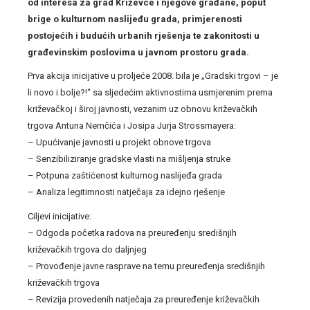
od interesa za grad Križevce i njegove građane, poput
brige o kulturnom naslijeđu grada, primjerenosti
postojećih i budućih urbanih rješenja te zakonitosti u
građevinskim poslovima u javnom prostoru grada.
Prva akcija inicijative u proljeće 2008. bila je „Gradski trgovi – je
li novo i bolje?!“ sa sljedećim aktivnostima usmjerenim prema
križevačkoj i široj javnosti, vezanim uz obnovu križevačkih
trgova Antuna Nemčića i Josipa Jurja Strossmayera:
– Upućivanje javnosti u projekt obnove trgova
– Senzibiliziranje gradske vlasti na mišljenja struke
– Potpuna zaštićenost kulturnog naslijeđa grada
– Analiza legitimnosti natječaja za idejno rješenje
Ciljevi inicijative:
– Odgoda početka radova na preuređenju središnjih
križevačkih trgova do daljnjeg
– Provođenje javne rasprave na temu preuređenja središnjih
križevačkih trgova
– Revizija provedenih natječaja za preuređenje križevačkih