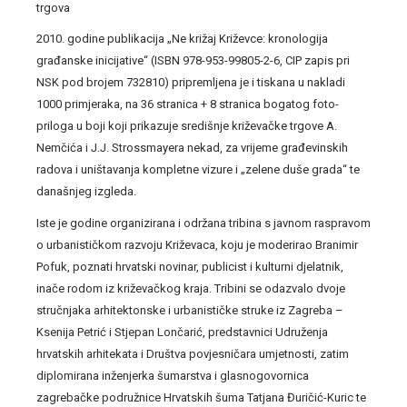
trgova
2010. godine publikacija „Ne križaj Križevce: kronologija
građanske inicijative“ (ISBN 978-953-99805-2-6, CIP zapis pri
NSK pod brojem 732810) pripremljena je i tiskana u nakladi
1000 primjeraka, na 36 stranica + 8 stranica bogatog foto-
priloga u boji koji prikazuje središnje križevačke trgove A.
Nemčića i J.J. Strossmayera nekad, za vrijeme građevinskih
radova i uništavanja kompletne vizure i „zelene duše grada“ te
današnjeg izgleda.
Iste je godine organizirana i održana tribina s javnom raspravom
o urbanističkom razvoju Križevaca, koju je moderirao Branimir
Pofuk, poznati hrvatski novinar, publicist i kulturni djelatnik,
inače rodom iz križevačkog kraja. Tribini se odazvalo dvoje
stručnjaka arhitektonske i urbanističke struke iz Zagreba –
Ksenija Petrić i Stjepan Lončarić, predstavnici Udruženja
hrvatskih arhitekata i Društva povjesničara umjetnosti, zatim
diplomirana inženjerka šumarstva i glasnogovornica
zagrebačke podružnice Hrvatskih šuma Tatjana Đuričić-Kuric te