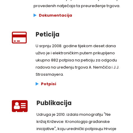
provedenih natječaja ta preuređenje trgova.
Dokumentacija
Peticija
U srpnju 2008. godine tijekom deset dana
uživo je i elektroničkim putem prikupljeno
ukupno 882 potpisa na peticiju za odgodu
radova na uređenju trgova A. Nemčića i J.J.
Strossmayera.
Potpisi
Publikacija
Udruga je 2010. izdala monografiju "Ne
križaj Križevce: Kronologija građanske
inicijative", koju urednički potpisuju Hrvoje