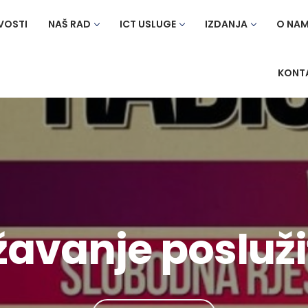
VOSTI
NAŠ RAD
ICT USLUGE
IZDANJA
O NA
KONT
avanje posluži