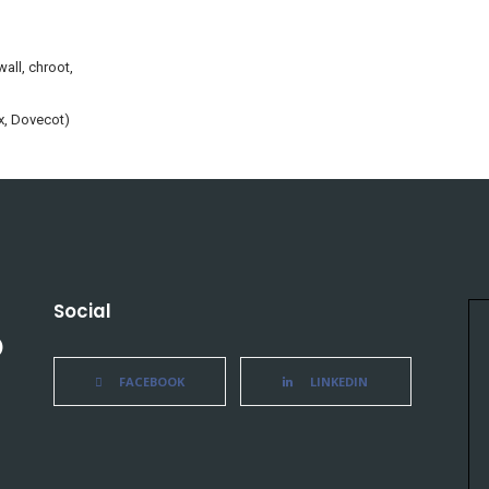
all, chroot,
ix, Dovecot)
Social
)
FACEBOOK
LINKEDIN