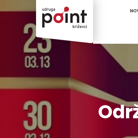
NO
Održ