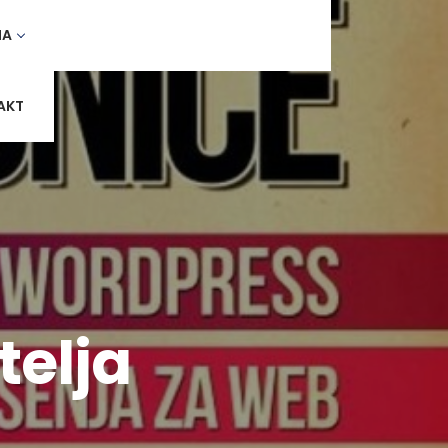
MA
AKT
telja