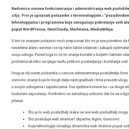
Radionica osnova funkcioniranja i administriranja web poslužite
cilja. Prvi je upoznati polaznike s terminologijom i “pozadinskim
tehnologijama i programima koje omogućuju pokretanje svih alat
poput WordPressa, OwnClouda, Mailmana, MediaWikija.
S tim će znanjem polaznici moći prepoznati što im je sve potrebno da 
navedene alate i servise i na taj način lakše odabrali i zakupili optimala
svoju udrugu. Pored toga to će im znanje koristiti u boljem i lakšem iden
problema ukoliko na njega naiđu prilikom postavljanja i korištenja ovih a
Drugi je cilj uvesti polaznike u osnove administriranja poslužitelja čime 
osnovno znanje koje bi mogli dalje nadograđivati i time preuzeti ulogu
u svojim udrugama i zajednicama. Ove vještine korisne su i za druge situ
budućem zaposlenju. Konkretno na sutrašnjoj radionici dat će se odgo
pitanja:
Što je to web poslužitelj i kakvi se sve web psolužitelji mogu
Što poslužuje web stranice? (Apache, Nginx, Gunicorn)
Koje tehnologije obrađuju dinamičke web stranice poput oni