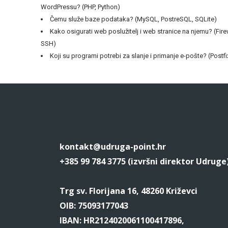
WordPressu? (PHP, Python)
Čemu služe baze podataka? (MySQL, PostreSQL, SQLite)
Kako osigurati web poslužitelj i web stranice na njemu? (Firew
SSH)
Koji su programi potrebi za slanje i primanje e-pošte? (Postf
kontakt@udruga-point.hr
+385 99 784 3775 (izvršni direktor Udruge
Trg sv. Florijana 16, 48260 Križevci
OIB: 75093177043
IBAN: HR2124020061100417896,