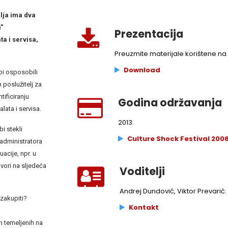
lja ima dva
”
Prezentacija
a i servisa,
Preuzmite materijale korištene na 
Download
bi osposobili
n poslužitelj za
tificiranju
Godina održavanja
lata i servisa.
2013.
bi stekli
Culture Shock Festival 2006
 administratora
acije, npr. u
vori na sljedeća
Voditelji
Andrej Dundović, Viktor Prevarić.
 zakupiti?
Kontakt
h temeljenih na