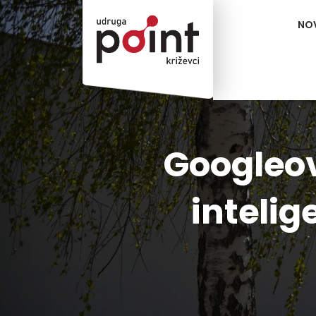
NO
Googleov
intelig