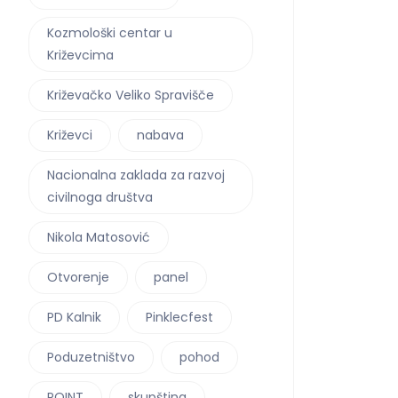
Kozmološki centar u
Križevcima
Križevačko Veliko Spravišče
Križevci
nabava
Nacionalna zaklada za razvoj
civilnoga društva
Nikola Matosović
Otvorenje
panel
PD Kalnik
Pinklecfest
Poduzetništvo
pohod
POINT
skupština