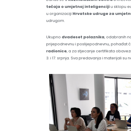
tečaja o umjetnoj inteligenciji
u sklopu eu
u organizaciji
Hrvatske udruge za umjetnu 
udrugom.
Ukupno
dvadeset polaznika
, odabranih na
prijepodnevnu i poslijepodnevnu, pohađat 
radionice
, a za stjecanje certifikata obavezn
3. i 17. srpnja. Sva predavanja i materijali su 