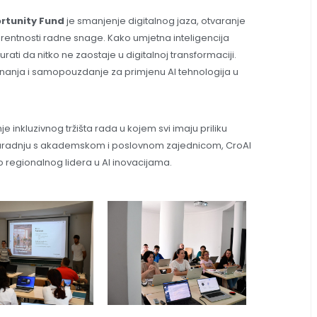
rtunity Fund
je smanjenje digitalnog jaza, otvaranje
kurentnosti radne snage. Kako umjetna inteligencija
rati da nitko ne zaostaje u digitalnoj transformaciji.
a znanja i samopouzdanje za primjenu AI tehnologija u
je inkluzivnog tržišta rada u kojem svi imaju priliku
 suradnju s akademskom i poslovnom zajednicom, CroAI
o regionalnog lidera u AI inovacijama.