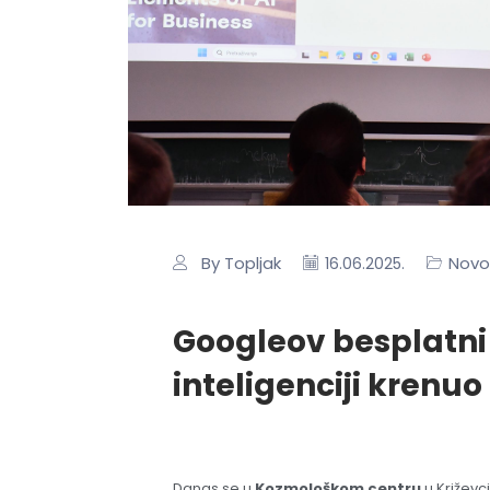
By Topljak
Novo
16.06.2025.
Googleov besplatni 
inteligenciji krenu
Danas se u
Kozmološkom centru
u Križevc