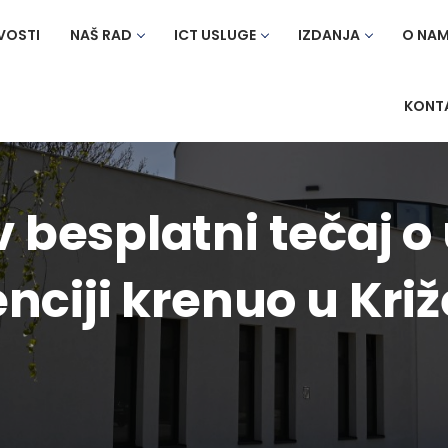
VOSTI
NAŠ RAD
ICT USLUGE
IZDANJA
O NA
KONT
 besplatni tečaj o
enciji krenuo u Kr