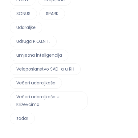
SONUS
SPARK
Udaraljke
Udruga P.O.I.N.T.
umjetna inteligencija
Veleposlanstvo SAD-a u RH
Večeri udaraljkaša
Večeri udaraljkaša u
Križevcima
zadar