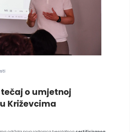
sti
tečaj o umjetnoj
o u Križevcima
ima održala prva radionica besplatnog
certificiranog