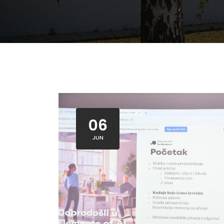
06
JUN