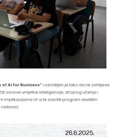
 of AI for Business”
i osmišljen je tako da ne zahtijeva
ti osnove umjetne inteligencije, strojnog učenja i
m implikacijama UI-a te završiti program vlastitim
radionici.