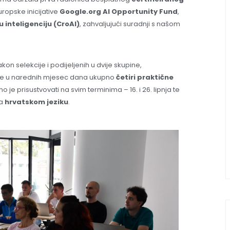
ropske inicijative
Google.org AI Opportunity Fund
,
inteligenciju (CroAI)
, zahvaljujući suradnji s našom
kon selekcije i podijeljenih u dvije skupine,
će u narednih mjesec dana ukupno
četiri praktične
o je prisustvovati na svim terminima – 16. i 26. lipnja te
na
hrvatskom jeziku
.