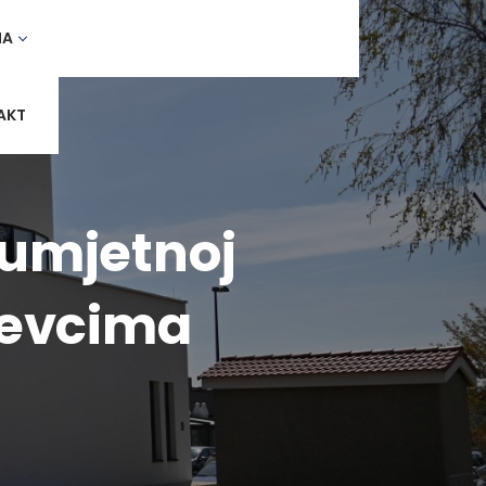
MA
AKT
 umjetnoj
iževcima