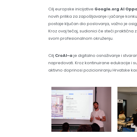
Cilj europske inicijative
Google.org AI Oppo
novih prilika za zapošljavanje i jačanje kon
postaje ključan dio poslovanja, važno je osigu
Kroz ovaj tečaj, sudionici će steći praktičn
svom profesionalnom okruženju.
Cilj
CroAI-a
je digitalno osnaživanje i stvaran
napredovati. Kroz kontinuirane edukacije i
aktivno doprinosi pozicioniranju Hrvatske ka