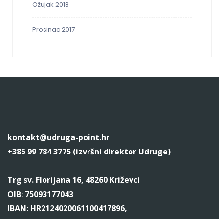
Ožujak 2018
Prosinac 2017
kontakt@udruga-point.hr
+385 99 784 3775 (izvršni direktor Udruge)
Trg sv. Florijana 16, 48260 Križevci
OIB: 75093177043
IBAN: HR2124020061100417896,