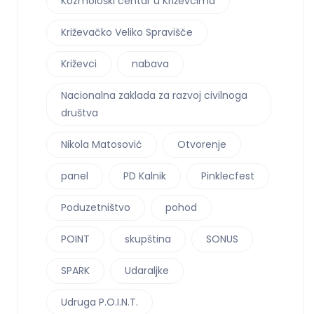
Kozmološki centar u Križevcima
Križevačko Veliko Spravišče
Križevci
nabava
Nacionalna zaklada za razvoj civilnoga
društva
Nikola Matosović
Otvorenje
panel
PD Kalnik
Pinklecfest
Poduzetništvo
pohod
POINT
skupština
SONUS
SPARK
Udaraljke
Udruga P.O.I.N.T.