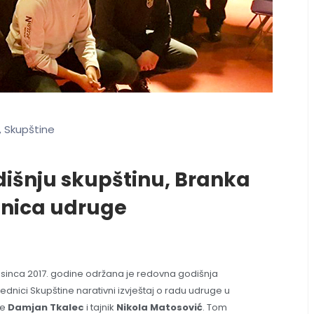
Skupštine
,
odišnju skupštinu, Branka
anica udruge
rosinca 2017. godine održana je redovna godišnja
ednici Skupštine narativni izvještaj o radu udruge u
ge
Damjan Tkalec
i tajnik
Nikola Matosović
. Tom