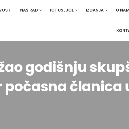
VOSTI
NAŠ RAD
ICT USLUGE
IZDANJA
O NA
KONT
držao godišnju skup
r počasna članica