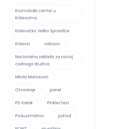
Kozmološki centar u
Križevcima
Križevačko Veliko Spravišče
Križevci
nabava
Nacionalna zaklada za razvoj
civilnoga društva
Nikola Matosović
Otvorenje
panel
PD Kalnik
Pinklecfest
Poduzetništvo
pohod
POINT
skupština