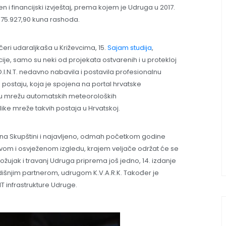
n i financijski izvještaj, prema kojem je Udruga u 2017.
 75.927,90 kuna rashoda.
ečeri udaraljkaša u Križevcima, 15.
Sajam studija
,
icije, samo su neki od projekata ostvarenih i u protekloj
O.I.N.T. nedavno nabavila i postavila profesionalnu
staju, koja je spojena na portal hrvatske
u mrežu automatskih meteoroloških
like mreže takvih postaja u Hrvatskoj.
je na Skupštini i najavljeno, odmah početkom godine
novom i osvježenom izgledu, krajem veljače održat će se
ožujak i travanj Udruga priprema još jedno, 14. izdanje
išnjim partnerom, udrugom K.V.A.R.K. Također je
T infrastrukture Udruge.