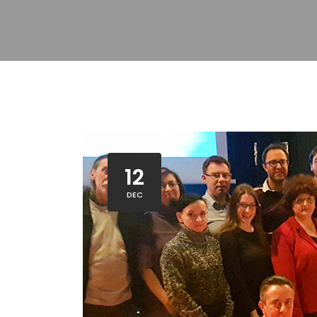
12
DEC