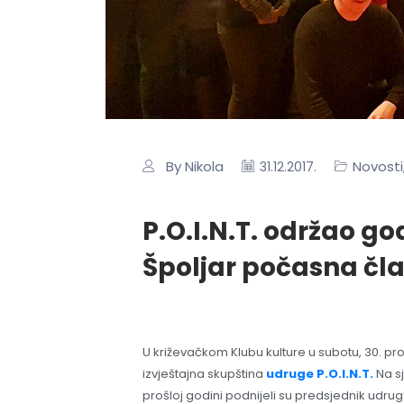
By Nikola
Novosti
31.12.2017.
P.O.I.N.T. održao g
Špoljar počasna čl
U križevačkom Klubu kulture u subotu, 30. p
izvještajna skupština
udruge P.O.I.N.T.
Na sj
prošloj godini podnijeli su predsjednik udru