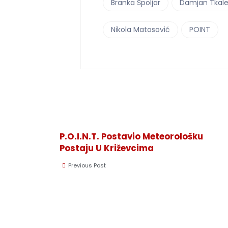
Branka Špoljar
Damjan Tkal
Nikola Matosović
POINT
P.O.I.N.T. Postavio Meteorološku
Postaju U Križevcima
Previous Post