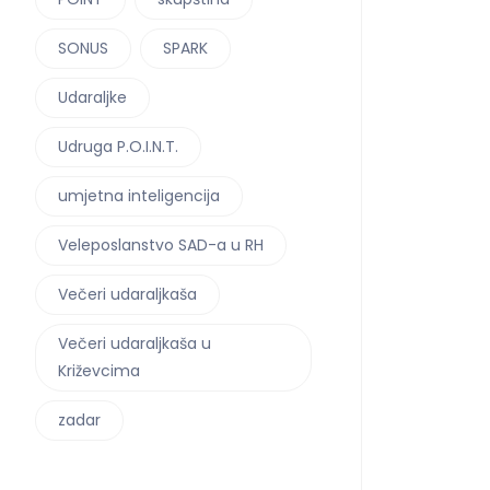
SONUS
SPARK
Udaraljke
Udruga P.O.I.N.T.
umjetna inteligencija
Veleposlanstvo SAD-a u RH
Večeri udaraljkaša
Večeri udaraljkaša u
Križevcima
zadar