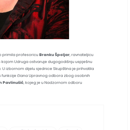
o primila profesoricu
Branku Špoljar
, ravnateljicu
, s kojom Udruga ostvaruje dugogodišnju uspješnu
U izbornom dijelu sjednice Skupština je prihvatila
s funkcije člana Upravnog odbora zbog osobnih
 Pavlinušić
, kojeg je u Nadzornom odboru