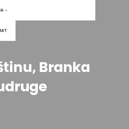
MA
AKT
štinu, Branka
 udruge