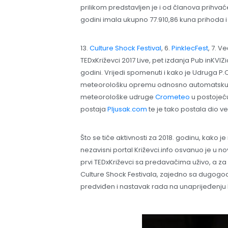
prilikom predstavljen je i od članova prihvaće
godini imala ukupno 77.910,86 kuna prihoda i
13.
Culture Shock Festival
, 6.
PinklecFest
, 7. V
TEDxKriževci 2017 Live, pet izdanja Pub inKVIZ
godini. Vrijedi spomenuti i kako je Udruga P.
meteorološku opremu odnosno automatsku po
meteorološke udruge
Crometeo
u postojeć
postaja
Pljusak.com
te je tako postala dio ve
Što se tiče aktivnosti za 2018. godinu, kako 
nezavisni portal Križevci.info osvanuo je u 
prvi TEDxKriževci sa predavačima uživo, a za 
Culture Shock Festivala, zajedno sa dugogod
predviđen i nastavak rada na unaprijeđenju I