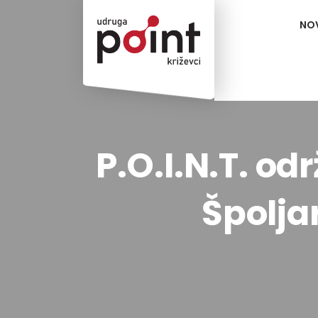
NO
P.O.I.N.T. o
Špolja