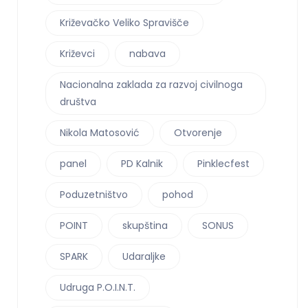
Križevačko Veliko Spravišče
Križevci
nabava
Nacionalna zaklada za razvoj civilnoga
društva
Nikola Matosović
Otvorenje
panel
PD Kalnik
Pinklecfest
Poduzetništvo
pohod
POINT
skupština
SONUS
SPARK
Udaraljke
Udruga P.O.I.N.T.