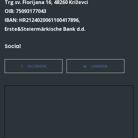
Trg sv. Florijana 16, 48260 Križevci
OIB: 75093177043
IBAN: HR2124020061100417896,
Erste&Steiermärkische Bank d.d.
Social
FACEBOOK
LINKEDIN