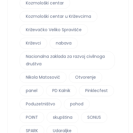
Kozmološki centar
Kozmološki centar u Križevcima
Križevačko Veliko Spravišče
Križevci
nabava
Nacionalna zaklada za razvoj civilnoga
društva
Nikola Matosović
Otvorenje
panel
PD Kalnik
Pinklecfest
Poduzetništvo
pohod
POINT
skupština
SONUS
SPARK
Udaraljke