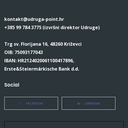
kontakt@udruga-point.hr
+385 99 784 3775 (izvršni direktor Udruge)
Trg sv. Florijana 16, 48260 Križevci
OIB: 75093177043
IBAN: HR2124020061100417896,
Erste&Steiermärkische Bank d.d.
Social
FACEBOOK
LINKEDIN