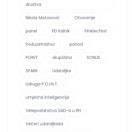
društva
Nikola Matosović
Otvorenje
panel
PD Kalnik
Pinklecfest
Poduzetništvo
pohod
POINT
skupština
SONUS
SPARK
Udaraljke
Udruga P.O.I.N.T.
umjetna inteligencija
Veleposlanstvo SAD-a u RH
Večeri udaraljkaša