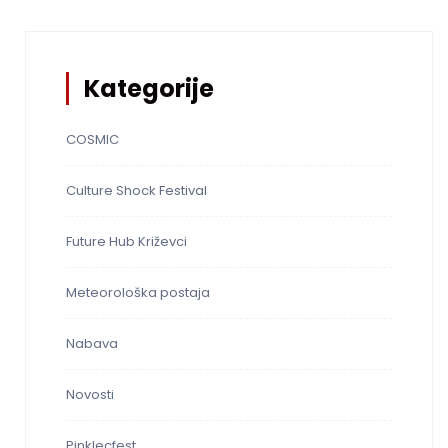
Kategorije
COSMIC
Culture Shock Festival
Future Hub Križevci
Meteorološka postaja
Nabava
Novosti
Pinklecfest