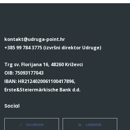
kontakt@udruga-point.hr
+385 99 784 3775 (izvršni direktor Udruge)
Trg sv. Florijana 16, 48260 Križevci
OIB: 75093177043
IBAN: HR2124020061100417896,
Erste&Steiermärkische Bank d.d.
Social
FACEBOOK
LINKEDIN