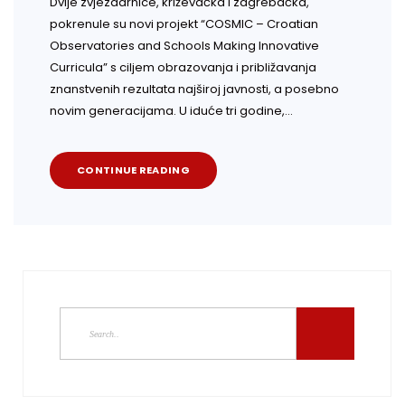
Dvije zvjezdarnice, križevačka i zagrebačka,
pokrenule su novi projekt “COSMIC – Croatian
Observatories and Schools Making Innovative
Curricula” s ciljem obrazovanja i približavanja
znanstvenih rezultata najširoj javnosti, a posebno
novim generacijama. U iduće tri godine,…
CONTINUE READING