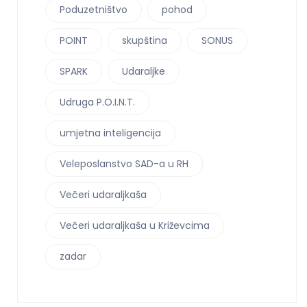
Poduzetništvo
pohod
POINT
skupština
SONUS
SPARK
Udaraljke
Udruga P.O.I.N.T.
umjetna inteligencija
Veleposlanstvo SAD-a u RH
Večeri udaraljkaša
Večeri udaraljkaša u Križevcima
zadar