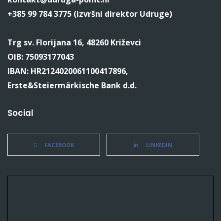
+385 99 784 3775 (izvršni direktor Udruge)
Trg sv. Florijana 16, 48260 Križevci
OIB: 75093177043
IBAN: HR2124020061100417896,
Erste&Steiermärkische Bank d.d.
Social
FACEBOOK
LINKEDIN