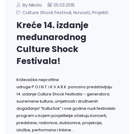
By Nikola
05.03.2018.
Culture Shock Festival
Novosti
Projekti
,
,
Kreće 14. izdanje
međunarodnog
Culture Shock
Festivala!
Križevačke neprofitne
udruge P.O.I.N.T. i K.V.A.R.K. ponosno predstavljaju
14. izdanje Culture Shock Festivala – generatora
suvremene kulture, umjetnosti i društvenih
događanja! “Kulturšok” i ove godine nudi festivalski
program u kojem posjetitelje očekuju koncerti,
predstave, radionice, slušaonice, projekcije,
izložbe, performansi i tribine…