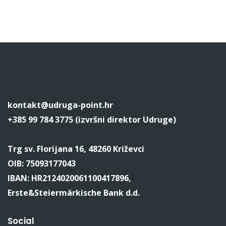
kontakt@udruga-point.hr
+385 99 784 3775 (izvršni direktor Udruge)
Trg sv. Florijana 16, 48260 Križevci
OIB: 75093177043
IBAN: HR2124020061100417896,
Erste&Steiermärkische Bank d.d.
Social