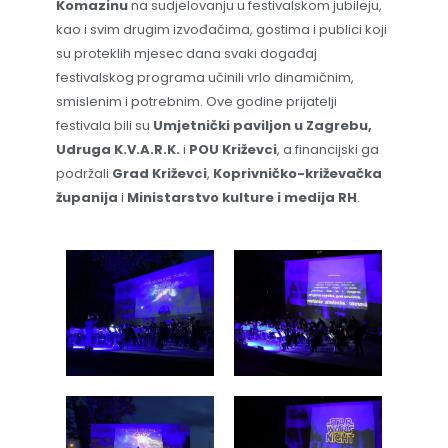
Komazinu
na sudjelovanju u festivalskom jubileju,
kao i svim drugim izvođačima, gostima i publici koji
su proteklih mjesec dana svaki događaj
festivalskog programa učinili vrlo dinamičnim,
smislenim i potrebnim. Ove godine prijatelji
festivala bili su
Umjetnički paviljon u Zagrebu,
Udruga K.V.A.R.K.
i
POU Križevci
, a financijski ga
podržali
Grad Križevci
,
Koprivničko-križevačka
županija
i
Ministarstvo kulture i medija
RH
.