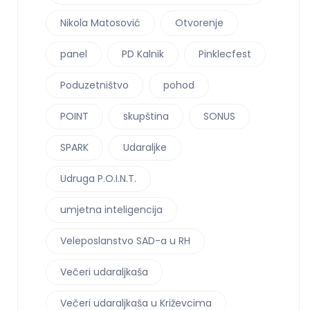
Nikola Matosović
Otvorenje
panel
PD Kalnik
Pinklecfest
Poduzetništvo
pohod
POINT
skupština
SONUS
SPARK
Udaraljke
Udruga P.O.I.N.T.
umjetna inteligencija
Veleposlanstvo SAD-a u RH
Večeri udaraljkaša
Večeri udaraljkaša u Križevcima