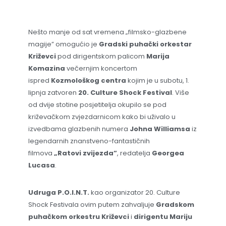
Nešto manje od sat vremena „filmsko-glazbene
magije” omogućio je
Gradski puhački orkestar
Križevci
pod dirigentskom palicom
Marija
Komazina
večernjim koncertom
ispred
Kozmološkog centra
kojim je u subotu, 1.
lipnja zatvoren
20. Culture Shock Festival
. Više
od dvije stotine posjetitelja okupilo se pod
križevačkom zvjezdarnicom kako bi uživalo u
izvedbama glazbenih numera
Johna Williamsa
iz
legendarnih znanstveno-fantastičnih
filmova
„Ratovi zvijezda”
, redatelja
Georgea
Lucasa
.
Udruga P.O.I.N.T.
kao organizator 20. Culture
Shock Festivala ovim putem zahvaljuje
Gradskom
puhačkom orkestru Križevci
i
dirigentu Mariju