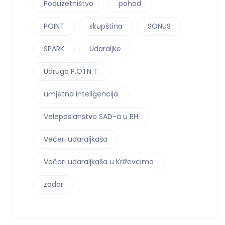
Poduzetništvo
pohod
POINT
skupština
SONUS
SPARK
Udaraljke
Udruga P.O.I.N.T.
umjetna inteligencija
Veleposlanstvo SAD-a u RH
Večeri udaraljkaša
Večeri udaraljkaša u Križevcima
zadar