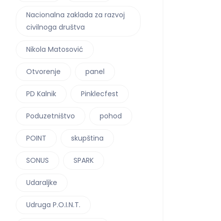
Nacionalna zaklada za razvoj
civilnoga društva
Nikola Matosović
Otvorenje
panel
PD Kalnik
Pinklecfest
Poduzetništvo
pohod
POINT
skupština
SONUS
SPARK
Udaraljke
Udruga P.O.I.N.T.