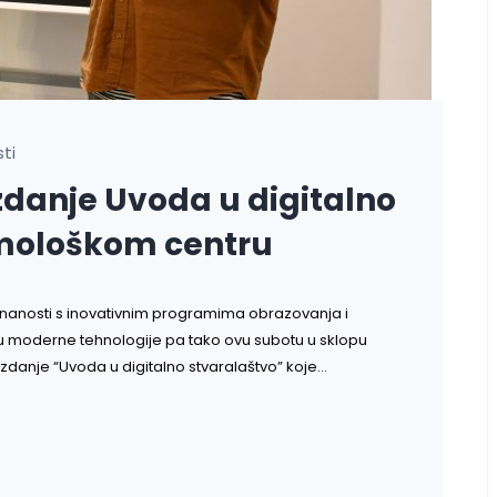
ti
zdanje Uvoda u digitalno
zmološkom centru
znanosti s inovativnim programima obrazovanja i
omu moderne tehnologije pa tako ovu subotu u sklopu
anje “Uvoda u digitalno stvaralaštvo” koje…