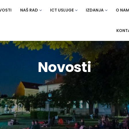
VOSTI
NAŠ RAD
ICT USLUGE
IZDANJA
O NA
KONT
Novosti