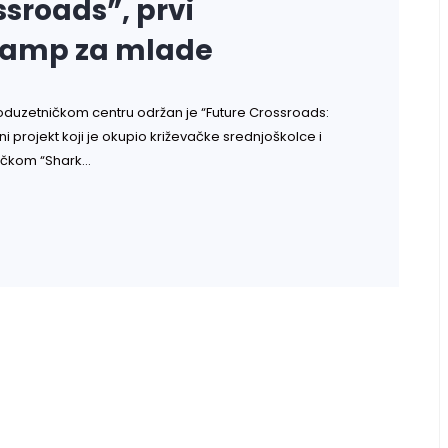
sroads”, prvi
 camp za mlade
m poduzetničkom centru održan je “Future Crossroads:
 projekt koji je okupio križevačke srednjoškolce i
vačkom “Shark…