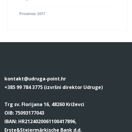
Prosinac 2017
kontakt@udruga-point.hr
+385 99 784 3775 (izvršni direktor Udruge)
Trg sv. Florijana 16, 48260 Križevci
OIB: 75093177043
IBAN: HR2124020061100417896,
Erste&Steiermärkische Bank d.d.