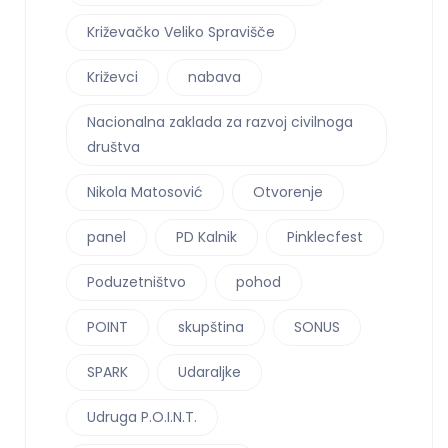
Križevačko Veliko Spravišče
Križevci
nabava
Nacionalna zaklada za razvoj civilnoga
društva
Nikola Matosović
Otvorenje
panel
PD Kalnik
Pinklecfest
Poduzetništvo
pohod
POINT
skupština
SONUS
SPARK
Udaraljke
Udruga P.O.I.N.T.