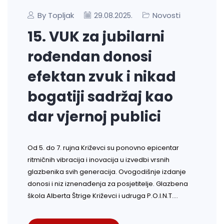
By Topljak
Novosti
29.08.2025.
15. VUK za jubilarni
rođendan donosi
efektan zvuk i nikad
bogatiji sadržaj kao
dar vjernoj publici
Od 5. do 7. rujna Križevci su ponovno epicentar
ritmičnih vibracija i inovacija u izvedbi vrsnih
glazbenika svih generacija. Ovogodišnje izdanje
donosi i niz iznenađenja za posjetitelje. Glazbena
škola Alberta Štrige Križevci i udruga P.O.I.N.T.…