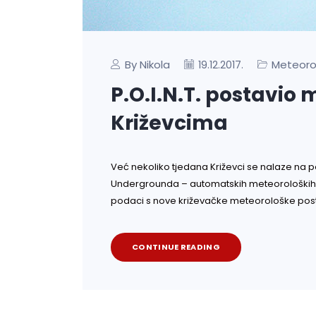
By Nikola
Meteoro
19.12.2017.
P.O.I.N.T. postavio
Križevcima
Već nekoliko tjedana Križevci se nalaze na p
Undergrounda – automatskih meteoroloških po
podaci s nove križevačke meteorološke post
CONTINUE READING