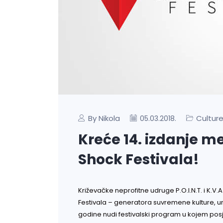
By Nikola
Culture
05.03.2018.
Kreće 14. izdanje 
Shock Festivala!
Križevačke neprofitne udruge P.O.I.N.T. i K.V.
Festivala – generatora suvremene kulture, um
godine nudi festivalski program u kojem posje