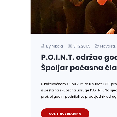
By Nikola
Novosti
31.12.2017.
,
P.O.I.N.T. održao g
Špoljar počasna čl
U križevačkom Klubu kulture u subotu, 30. pr
izvještajna skupština udruge P.O.I.N.T. Na sje
prošloj godini podnijeli su predsjednik udru
CONTINUE READING