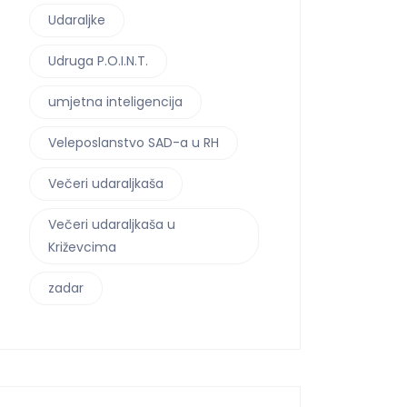
Udaraljke
Udruga P.O.I.N.T.
umjetna inteligencija
Veleposlanstvo SAD-a u RH
Večeri udaraljkaša
Večeri udaraljkaša u
Križevcima
zadar