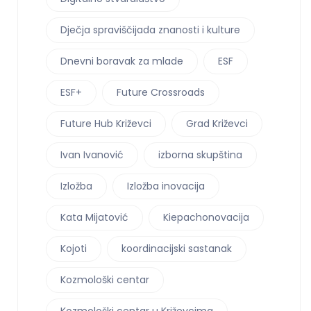
Dječja spraviščijada znanosti i kulture
Dnevni boravak za mlade
ESF
ESF+
Future Crossroads
Future Hub Križevci
Grad Križevci
Ivan Ivanović
izborna skupština
Izložba
Izložba inovacija
Kata Mijatović
Kiepachonovacija
Kojoti
koordinacijski sastanak
Kozmološki centar
Kozmološki centar u Križevcima