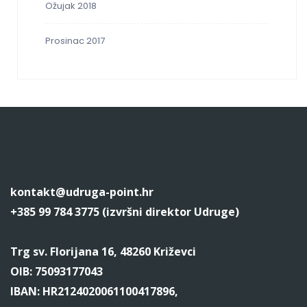
Ožujak 2018
Prosinac 2017
kontakt@udruga-point.hr
+385 99 784 3775 (izvršni direktor Udruge)
Trg sv. Florijana 16, 48260 Križevci
OIB: 75093177043
IBAN: HR2124020061100417896,