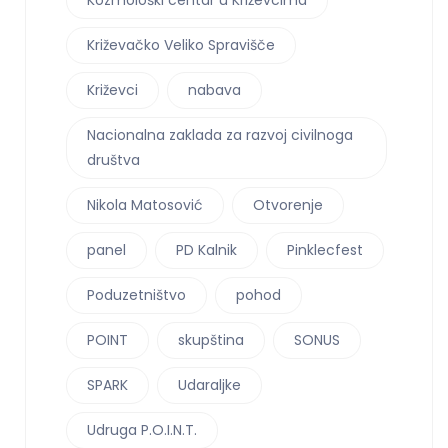
Križevačko Veliko Spravišče
Križevci
nabava
Nacionalna zaklada za razvoj civilnoga
društva
Nikola Matosović
Otvorenje
panel
PD Kalnik
Pinklecfest
Poduzetništvo
pohod
POINT
skupština
SONUS
SPARK
Udaraljke
Udruga P.O.I.N.T.