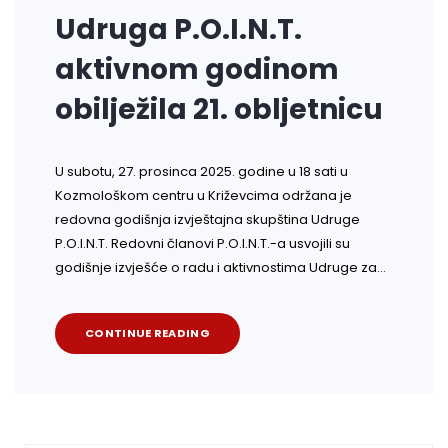
Udruga P.O.I.N.T.
aktivnom godinom
obilježila 21. obljetnicu
U subotu, 27. prosinca 2025. godine u 18 sati u
Kozmološkom centru u Križevcima održana je
redovna godišnja izvještajna skupština Udruge
P.O.I.N.T. Redovni članovi P.O.I.N.T.-a usvojili su
godišnje izvješće o radu i aktivnostima Udruge za…
CONTINUE READING