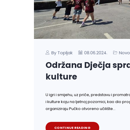
By Topljak
Novo
08.06.2024.
Održana Dječja spra
kulture
U igri i smijehu, uz priče, predstavu i promat
i kulture koju na ljetnoj pozornici, kao dio 
organiziraju Pučko otvoreno učilište…
CONTINUE READING