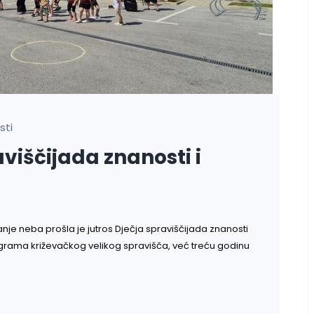
sti
viščijada znanosti i
ranje neba prošla je jutros Dječja spraviščijada znanosti
programa križevačkog velikog spravišča, već treću godinu