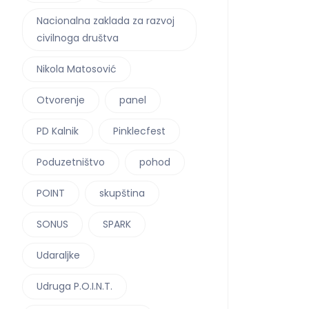
Nacionalna zaklada za razvoj
civilnoga društva
Nikola Matosović
Otvorenje
panel
PD Kalnik
Pinklecfest
Poduzetništvo
pohod
POINT
skupština
SONUS
SPARK
Udaraljke
Udruga P.O.I.N.T.