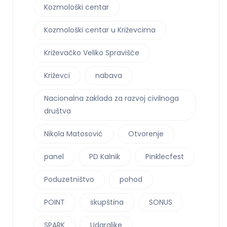
Kozmološki centar
Kozmološki centar u Križevcima
Križevačko Veliko Spravišče
Križevci
nabava
Nacionalna zaklada za razvoj civilnoga
društva
Nikola Matosović
Otvorenje
panel
PD Kalnik
Pinklecfest
Poduzetništvo
pohod
POINT
skupština
SONUS
SPARK
Udaraljke