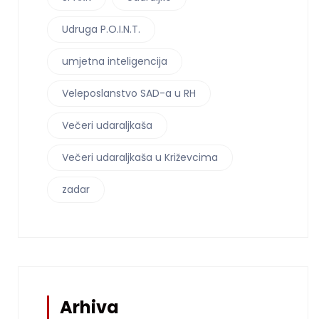
Udruga P.O.I.N.T.
umjetna inteligencija
Veleposlanstvo SAD-a u RH
Večeri udaraljkaša
Večeri udaraljkaša u Križevcima
zadar
Arhiva