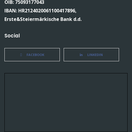
OIB: 75093177043
IBAN: HR2124020061100417896,
Erste&Steiermärkische Bank d.d.
Social
FACEBOOK
LINKEDIN