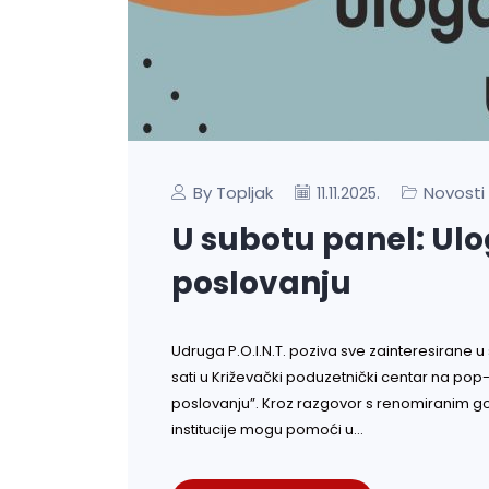
By Topljak
Novosti
11.11.2025.
U subotu panel: Ul
poslovanju
Udruga P.O.I.N.T. poziva sve zainteresirane u 
sati u Križevački poduzetnički centar na po
poslovanju”. Kroz razgovor s renomiranim go
institucije mogu pomoći u…