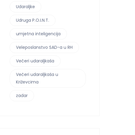
Udaraljke
Udruga P.O.I.N.T.
umjetna inteligencija
Veleposlanstvo SAD-a u RH
Večeri udaraljkaša
Večeri udaraljkaša u
Križevcima
zadar