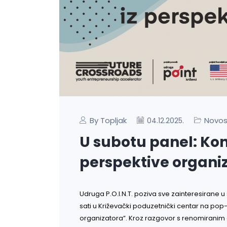
By Topljak
Novos
04.12.2025.
U subotu panel: Konf
perspektive organi
Udruga P.O.I.N.T. poziva sve zainteresirane u
sati u Križevački poduzetnički centar na po
organizatora”. Kroz razgovor s renomiranim