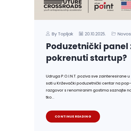
By Topljak
Novos
20.10.2025.
Poduzetnički panel
pokrenuti startup?
Udruga P.O.I.N.T. poziva sve zainteresirane u
sati u Križevački poduzetnički centar na po
razgovor s renomiranim gostima saznajte na k
tko…
CONTINUE READING