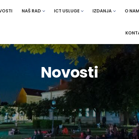
VOSTI
NAŠ RAD
ICT USLUGE
IZDANJA
O NA
KONT
Novosti