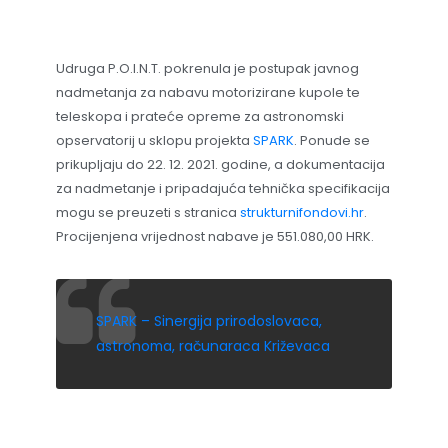
Udruga P.O.I.N.T. pokrenula je postupak javnog
nadmetanja za nabavu motorizirane kupole te
teleskopa i prateće opreme za astronomski
opservatorij u sklopu projekta
SPARK
. Ponude se
prikupljaju do 22. 12. 2021. godine, a dokumentacija
za nadmetanje i pripadajuća tehnička specifikacija
mogu se preuzeti s stranica
strukturnifondovi.hr
.
Procijenjena vrijednost nabave je 551.080,00 HRK.
SPARK – Sinergija prirodoslovaca,
astronoma, računaraca Križevaca