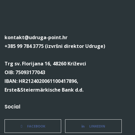
kontakt@udruga-point.hr
+385 99 784 3775 (izvršni direktor Udruge)
Trg sv. Florijana 16, 48260 Križevci
OIB: 75093177043
IBAN: HR2124020061100417896,
Erste&Steiermärkische Bank d.d.
Social
FACEBOOK
LINKEDIN