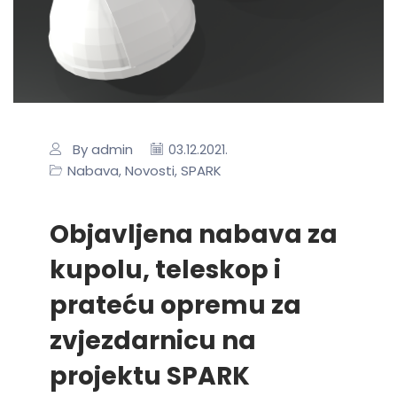
By admin
03.12.2021.
Nabava
Novosti
SPARK
,
,
Objavljena nabava za
kupolu, teleskop i
prateću opremu za
zvjezdarnicu na
projektu SPARK