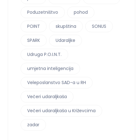
Poduzetništvo
pohod
POINT
skupština
SONUS
SPARK
Udaraljke
Udruga P.O.I.N.T.
umjetna inteligencija
Veleposlanstvo SAD-a u RH
Večeri udaraljkaša
Večeri udaraljkaša u Križevcima
zadar