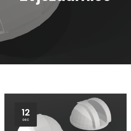
12
DEC