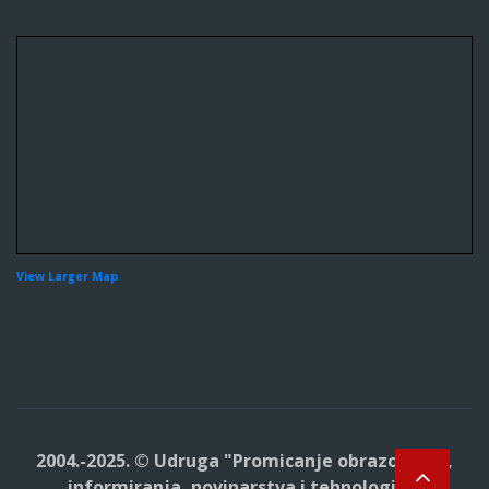
View Larger Map
2004.-2025. © Udruga "Promicanje obrazovanja,
informiranja, novinarstva i tehnologija"